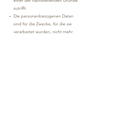
einer der nachstehenden Gründe
zutrifft:
Die personenbezogenen Daten
sind für die Zwecke, für die sie
verarbeitet wurden, nicht mehr
notwendig.
Die Rechtfertigungsgrundlage für
die Verarbeitung war
ausschließlich Ihre Einwilligung,
welche Sie widerrufen haben.
Sie haben Widerspruch gegen die
Verarbeitung Ihrer
personenbezogenen Daten
eingelegt, die wir öffentlich
gemacht haben.
Sie haben Widerspruch gegen die
Verarbeitung von uns nicht
öffentlich gemachter